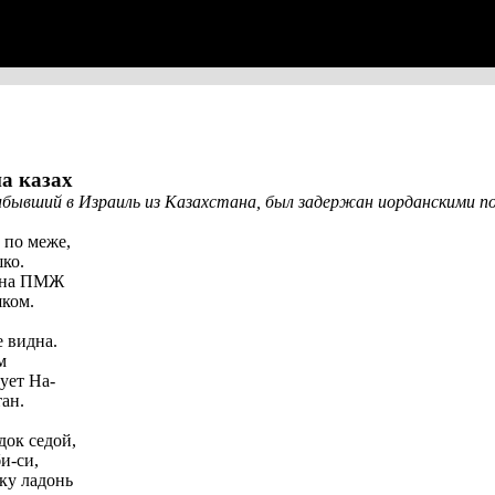
на казах
бывший в Израиль из Казахстана, был задержан иорданскими п
 по меже,
ко.
н на ПМЖ
ком.
 видна.
м
ует На-
ан.
док седой,
и-си,
ку ладонь