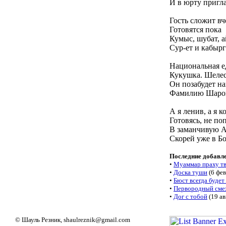
И в юрту пригла
Гость сложит вч
Готовятся пока
Кумыс, шубат, 
Сур-ет и кабырг
Национальная е
Кукушка. Шелес
Он позабудет на
Фамилию Шаро
А я ленив, а я к
Готовясь, не по
В заманчивую А
Скорей уже в Б
Последние добавл
•
Муаммар праху т
•
Доска туши
(6 фев
•
Бюст всегда будет
•
Первородный сме
•
Дог с тобой
(19 ав
© Шауль Резник
, shaulreznik@gmail.com