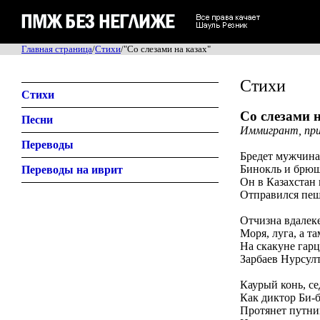
Главная страница
/
Стихи
/"Со слезами на казах"
Стихи
Стихи
Со слезами 
Песни
Иммигрант, при
Переводы
Бредет мужчина
Бинокль и брюш
Переводы на иврит
Он в Казахста
Отправился пеш
Отчизна вдалеке
Моря, луга, а та
На скакуне гарц
Зарбаев Нурсулт
Каурый конь, се
Как диктор Би-б
Протянет путни