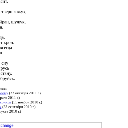
сит.
етверо кожух,
айран, шужук,
а.
да.
т крон.
всегда
н.
о сну
прусь
стану.
обруйск.
ения
воему
(22 октября 2011 г.)
раля 2011 г.)
 солнце
(11 ноября 2010 г.)
х
(23 сентября 2010 г.)
густа 2010 г.)