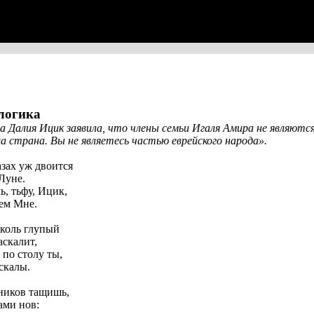
логика
 Далия Ицик заявила, что члены семьи Игаля Амира не являются
а страна. Вы не являетесь частью еврейского народа».
азах уж двоится
Луне.
, тьфу, Ицик,
лем Мне.
коль глупый
аскалит,
по столу ты,
скалы.
ников тащишь,
ами нов: