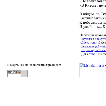
«Не возжелай с
«В Кнессет нель
В общем, по Се
Кастинг законч
К небу лицом п
И улыбнись... Б
Последние добавл
•
Муаммар праху т
•
Доска туши
(6 фев
•
Бюст всегда будет
•
Первородный сме
•
Дог с тобой
(19 ав
© Шауль Резник
, shaulreznik@gmail.com