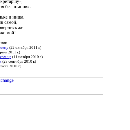
екретаршу»,
зя без штанов».
ньке и ниша.
ив самой,
овернись же
-же мой!
ения
воему
(22 октября 2011 г.)
раля 2011 г.)
 солнце
(11 ноября 2010 г.)
х
(23 сентября 2010 г.)
густа 2010 г.)