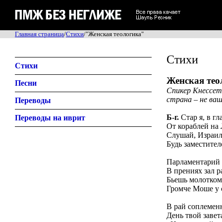
Главная страница
/
Стихи
/"Женская теологика"
Стихи
Стихи
Женская тео
Песни
Спикер Кнессета
страна – не ваш
Переводы
Б-г.
Стар я, в гл
Переводы на иврит
От кораблей на 
Слушай, Израиль
Будь заместите
Парламентарий 
В прениях зал р
Бьешь молотком 
Громче Моше у 
В рай соплемен
День твой завет