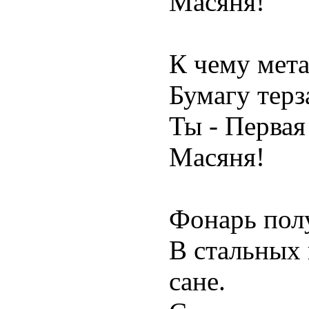
Масяня!
К чему мета
Бумагу терза
Ты - Перва
Масяня!
Фонарь полу
В стальных 
сане.