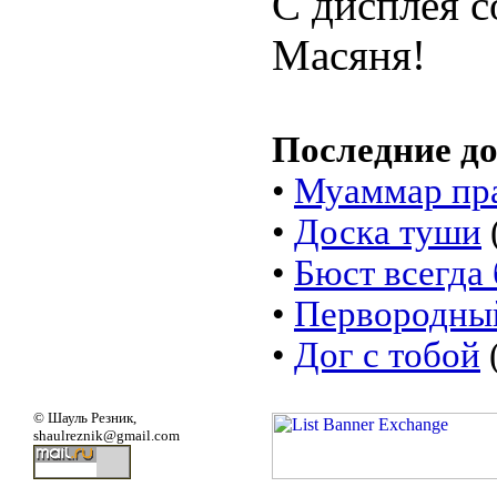
С дисплея 
Масяня!
Последние д
•
Муаммар пр
•
Доска туши
•
Бюст всегда 
•
Первородны
•
Дог с тобой
(
© Шауль Резник
,
shaulreznik@gmail.com